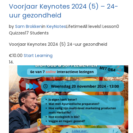
Voorjaar Keynotes 2024 (5) – 24-
uur gezondheid
by
Sam Brokken
in
KeyNotes
LifetimeAll levels1 Lesson0
Quizzes17 Students
Voorjaar Keynotes 2024 (5) 24-uur gezondheid
€10.00
Start Learning