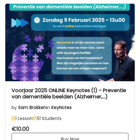
Voorjaar 2025 ONLINE Keynotes (1) – Preventie
van dementiële beelden (Alzheimer,…)
by
Sam Brokken
in
KeyNotes
1 Lesson
51 Students
€10.00
Buy Now