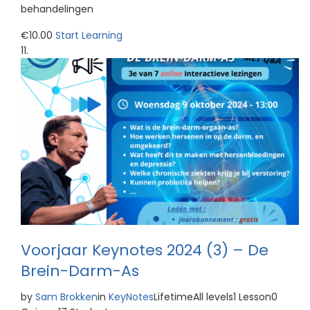
behandelingen
€10.00
Start Learning
Voorjaar Keynotes 2024 (3) – De
Brein-Darm-As
by
Sam Brokken
in
KeyNotes
LifetimeAll levels1 Lesson0