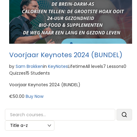
Voorjaar Keynotes 2024 (BUNDEL)
by
Sam Brokken
in
KeyNotes
LifetimeAll levels7 Lessons0
Quizzes15 Students
Voorjaar Keynotes 2024 (BUNDEL)
€50.00
Buy Now