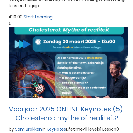
lees en begrijp
€10.00
Start Learning
Voorjaar 2025 ONLINE Keynotes (5)
– Cholesterol: mythe of realiteit?
by
Sam Brokken
in
KeyNotes
LifetimeAll levels1 Lesson0