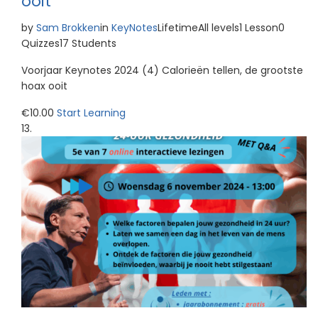
ooit
by
Sam Brokken
in
KeyNotes
LifetimeAll levels1 Lesson0
Quizzes17 Students
Voorjaar Keynotes 2024 (4) Calorieën tellen, de grootste
hoax ooit
€10.00
Start Learning