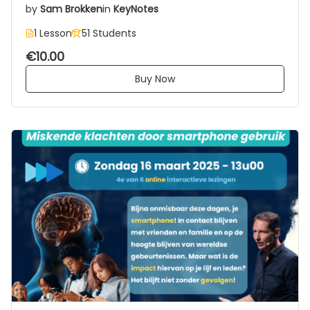
by
Sam Brokken
in
KeyNotes
1 Lesson
51 Students
€10.00
Buy Now