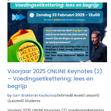
Voorjaar 2025 ONLINE Keynotes (2)
– Voedingsetikettering: lees en
begrijp
by
Sam Brokken
in
KeyNotes
LifetimeAll levels1 Lesson0
Quizzes51 Students
Voorjaar 2025 ONLINE Keynotes (2) Voedingsetikettering: