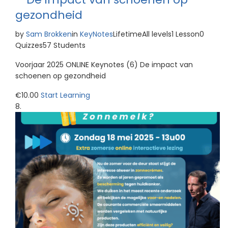
gezondheid
by
Sam Brokken
in
KeyNotes
LifetimeAll levels1 Lesson0
Quizzes57 Students
Voorjaar 2025 ONLINE Keynotes (6) De impact van
schoenen op gezondheid
€10.00
Start Learning