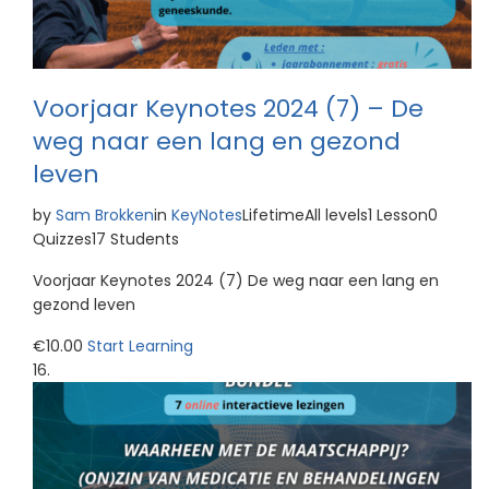
Voorjaar Keynotes 2024 (7) – De
weg naar een lang en gezond
leven
by
Sam Brokken
in
KeyNotes
LifetimeAll levels1 Lesson0
Quizzes17 Students
Voorjaar Keynotes 2024 (7) De weg naar een lang en
gezond leven
€10.00
Start Learning